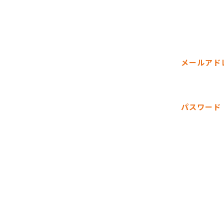
メールアド
パスワード
金
土
4
5