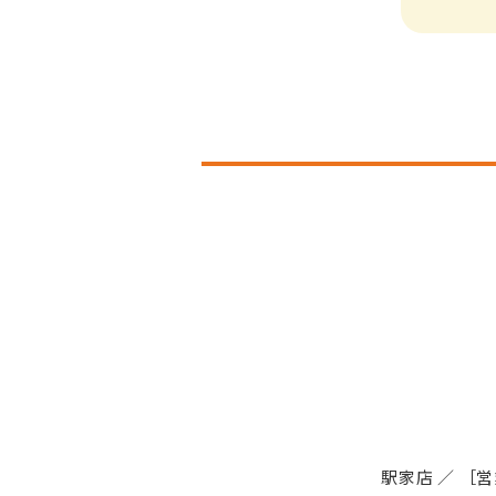
駅家店
／
［営