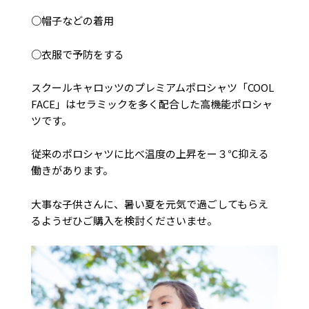
○帽子などの着用
○衣服で予防をする
スクールキャロッツのプレミアムポロシャツ「COOL
FACE」はセラミックを多く配合した高機能ポロシャ
ツです。
従来のポロシャツに比べ温度の上昇をー３℃抑える
働きがあります。
火
水
木
金
土
大事な子供さんに、暑い夏を元気で過ごしてもらえ
1
2
3
4
5
るようぜひご購入を検討くださいませ。
8
9
10
11
12
15
16
17
18
19
22
23
24
25
26