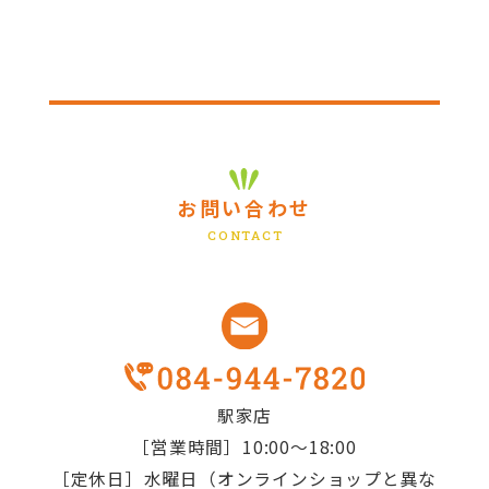
お問い合わせ
火
水
木
金
土
CONTACT
1
2
3
4
5
8
9
10
11
12
15
16
17
18
19
駅家店
22
23
24
25
26
［営業時間］10:00～18:00
［定休日］水曜日（オンラインショップと異な
29
30