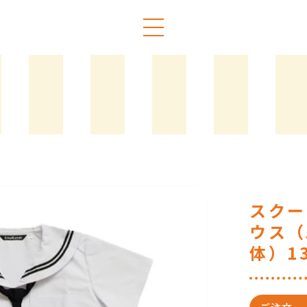
スクー
ウス（
体）1