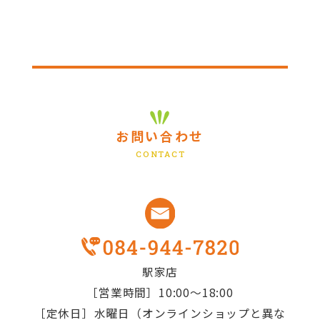
お問い合わせ
火
水
木
金
土
CONTACT
1
2
3
4
5
8
9
10
11
12
15
16
17
18
19
駅家店
22
23
24
25
26
［営業時間］10:00～18:00
［定休日］水曜日（オンラインショップと異な
29
30