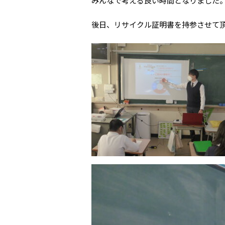
みんなで考える良い時間となりました
後日、リサイクル証明書を持参させて
金
土
4
5
11
12
18
19