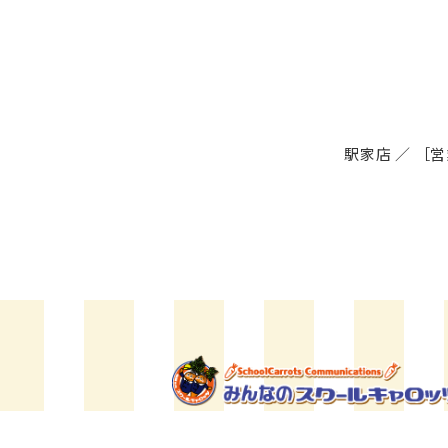
駅家店
／
［営