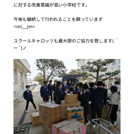
に対する改善意識が高い小学校です。
今後も継続して行われることを願っています
<m(__)m>
スクールキャロッツも最大限のご協力を致します( ｀
ー´)ノ
火
水
木
金
土
1
2
3
4
5
8
9
10
11
12
15
16
17
18
19
22
23
24
25
26