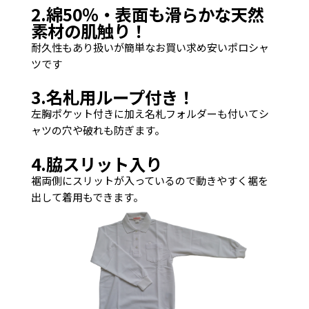
2.綿50％・表面も滑らかな天然
素材の肌触り！
耐久性もあり扱いが簡単なお買い求め安いポロシャ
ツです
3.名札用ループ付き！
左胸ポケット付きに加え名札フォルダーも付いてシ
ャツの穴や破れも防ぎます。
4.脇スリット入り
火
水
木
金
土
裾両側にスリットが入っているので動きやすく裾を
出して着用もできます。
1
2
3
4
5
8
9
10
11
12
15
16
17
18
19
22
23
24
25
26